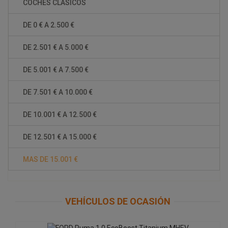
COCHES CLÁSICOS
DE 0 € A 2.500 €
DE 2.501 € A 5.000 €
DE 5.001 € A 7.500 €
DE 7.501 € A 10.000 €
DE 10.001 € A 12.500 €
FORD Puma 1.0 EcoBoost Titanium
MHEV
DE 12.501 € A 15.000 €
43.000 Km
MAS DE 15.001 €
Año: 2021
Caballos: 125 Cv
VEHÍCULOS DE OCASIÓN
GASOLINA
JAGUAR F-Pace 2.0L i4D Prestige