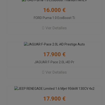
Auto
16.000 €
103.000 Km
FORD Puma 1.0 EcoBoost Ti
Año: 2019
Caballos: 180 Cv
Ver Detalles
Diesel
JEEP RENEGADE Limited 1.6 Mjet
956kW 130CV 4x2
17.900 €
47.000 Km
JAGUAR F-Pace 2.0L i4D Pr
Año: 2021
Caballos: 130 Cv
Ver Detalles
Diesel
OPEL MOKKA 1.2 T 96kW 130 CV
GS Line
17.900 €
36000 Km