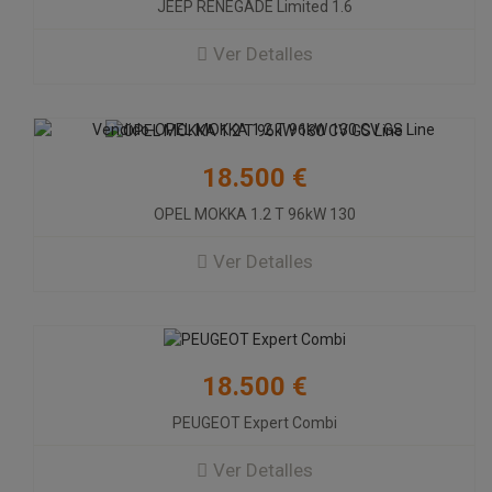
JEEP RENEGADE Limited 1.6
Año: 2021
Caballos: 130 Cv
Ver Detalles
Gasolina
PEUGEOT Expert Combi
18.500 €
39.000 Km
OPEL MOKKA 1.2 T 96kW 130
Año: 2019
Caballos: 120 Cv
Ver Detalles
DIESEL
AUDI A5 Cabrio 2.0 clean d TDI
190CV S line ed
18.500 €
74.000 Km
PEUGEOT Expert Combi
Año: 2015
Caballos: 190 Cv
Ver Detalles
DIESEL