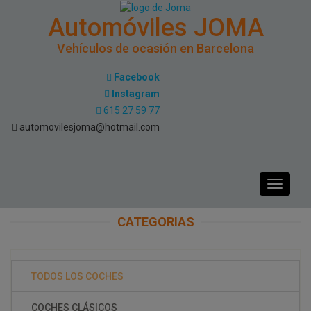
Automóviles JOMA
Vehículos de ocasión en Barcelona
Facebook
Instagram
615 27 59 77
automovilesjoma@hotmail.com
Toggle
navigati
CATEGORIAS
TODOS LOS COCHES
COCHES CLÁSICOS