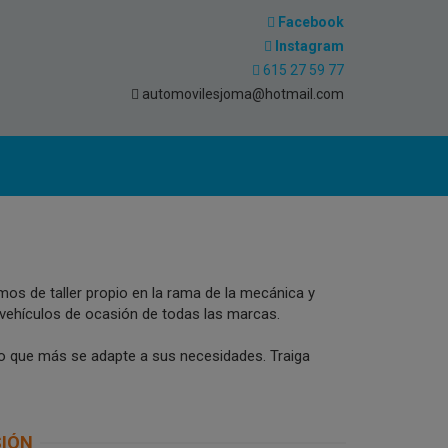
Facebook
Instagram
615 27 59 77
automovilesjoma@hotmail.com
oque
AUDI A5 Cabrio 2.0
kW
clean d TDI 190CV S
s de taller propio en la rama de la mecánica y
vehículos de ocasión de todas las marcas.
Auto
line ed
74.000 Km
 que más se adapte a sus necesidades. Traiga
Año: 2015
Caballos: 190 Cv
SIÓN
DIESEL