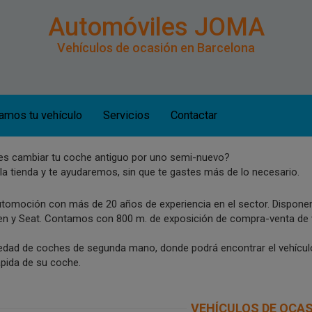
Automóviles JOMA
Vehículos de ocasión en Barcelona
mos tu vehículo
Servicios
Contactar
s cambiar tu coche antiguo por uno semi-nuevo?
 la tienda y te ayudaremos, sin que te gastes más de lo necesario.
Range Rover Ev
EL MOKKA 1.6 CDTi
2.0L TD4 132
tomoción con más de 20 años de experiencia en el sector. Disponemo
gen y Seat. Contamos con 800 m. de exposición de compra-venta de 
4X2 SS Excellence
180CV 4x4 HSE 
72.000 Km
120.000 Km
dad de coches de segunda mano, donde podrá encontrar el vehículo
ápida de su coche.
Año: 2015
Año: 2016
Caballos: 135 Cv
Caballos: 150 Cv
VEHÍCULOS DE OCA
DIESEL
DIESEL